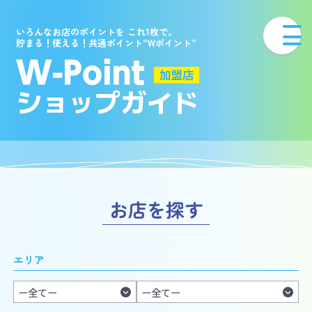
いろんなお店のポイントを これ1枚で。
貯まる！使える！共通ポイント“Wポイント”
お店を探す
エリア