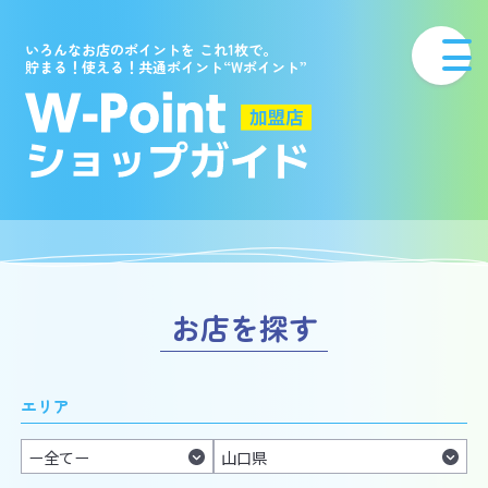
いろんなお店のポイントを これ1枚で。
貯まる！使える！共通ポイント“Wポイント”
お店を探す
エリア