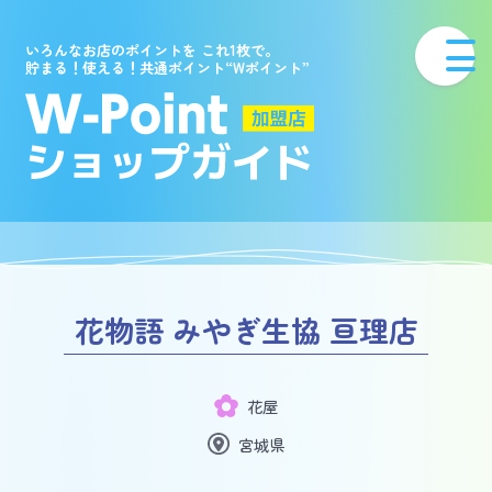
いろんなお店のポイントを これ1枚で。
貯まる！使える！共通ポイント“Wポイント”
花物語 みやぎ生協 亘理店
花屋
宮城県