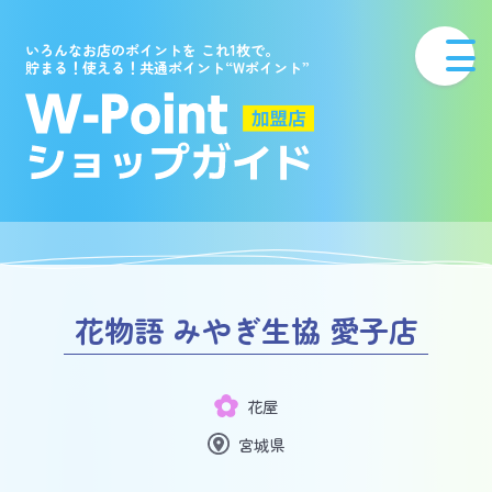
いろんなお店のポイントを これ1枚で。
貯まる！使える！共通ポイント“Wポイント”
花物語 みやぎ生協 愛子店
花屋
宮城県