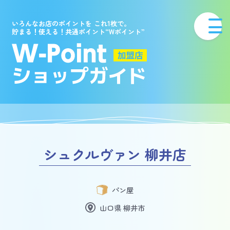
いろんなお店のポイントを これ1枚で。
貯まる！使える！共通ポイント“Wポイント”
シュクルヴァン 柳井店
パン屋
山口県 柳井市