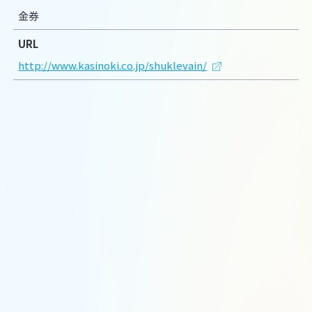
金券
URL
http://www.kasinoki.co.jp/shuklevain/